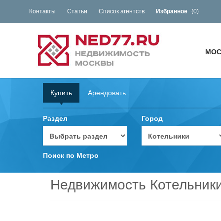
Контакты
Статьи
Список агентств
Избранное
(
0
)
МОС
Купить
Арендовать
Раздел
Город
Поиск по Метро
Недвижимость Котельник