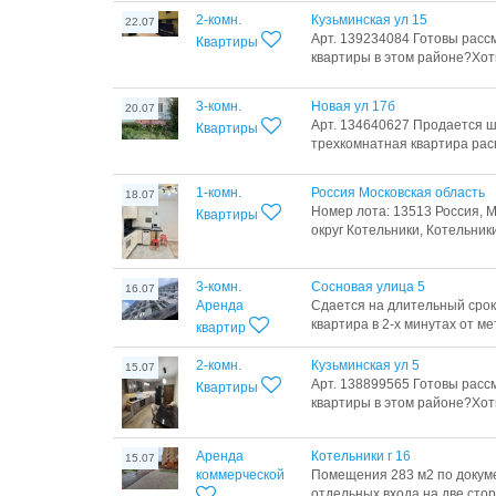
2-комн.
Кузьминская ул 15
22.07
Арт. 139234084 Готовы ра
Квартиры
квартиры в этом районе?Хот
3-комн.
Новая ул 17б
20.07
Арт. 134640627 Продается 
Квартиры
трехкомнатная квартира рас
1-комн.
Россия Московская область
18.07
Номер лота: 13513 Россия, М
Квартиры
округ Котельники, Котельники
3-комн.
Сосновая улица 5
16.07
Аренда
Сдается на длительный срок
квартира в 2-х минутах от мет
квартир
2-комн.
Кузьминская ул 5
15.07
Арт. 138899565 Готовы ра
Квартиры
квартиры в этом районе?Хот
Аренда
Котельники г 16
15.07
коммерческой
Помeщения 283 м2 по докуме
отдельных входа на две стор