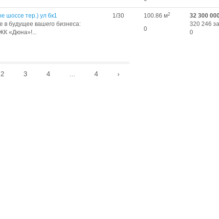
2
е шоссе тер.) ул 6к1
1/30
100.86 м
32 300 00
е в будущее вашего бизнеса:
320 246 за
0
К «Дюна»!...
0
2
3
4
...
4
›