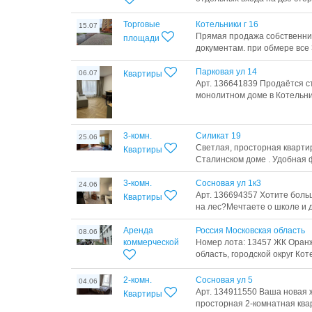
Торговые
Котельники г 16
15.07
Прямaя пpoдажа coбственни
площади
документам. при обмере все 
Парковая ул 14
06.07
Квартиры
Арт. 136641839 Продаётся с
монолитном доме в Котельни
3-комн.
Силикат 19
25.06
Светлая, просторная кварти
Квартиры
Сталинском доме . Удобная 
3-комн.
Сосновая ул 1к3
24.06
Арт. 136694357 Хотите боль
Квартиры
на лес?Мечтаете о школе и д/
Аренда
Россия Московская область
08.06
коммерческой
Номер лота: 13457 ЖК Оранж
область, городской округ Коте
2-комн.
Сосновая ул 5
04.06
Арт. 134911550 Ваша новая 
Квартиры
просторная 2‑комнатная кварти