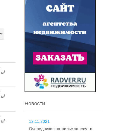
0
2
 м
0
2
 м
Новости
0
2
12.11.2021
 м
Очередников на жилье занесут в