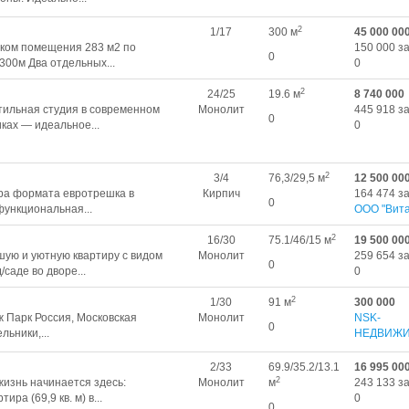
2
1/17
300 м
45 000 00
ком помeщения 283 м2 по
150 000 за
0
300м Два отдельных...
0
2
24/25
19.6 м
8 740 000
тильная студия в современном
Монолит
445 918 за
0
ках — идеальное...
0
2
3/4
76,3/29,5 м
12 500 00
ра формата евротрешка в
Кирпич
164 474 за
0
функциональная...
ООО "Вита
2
16/30
75.1/46/15 м
19 500 00
шую и уютную квартиру с видом
Монолит
259 654 за
0
саде во дворе...
0
2
1/30
91 м
300 000
 Парк Россия, Московская
Монолит
NSK-
0
льники,...
НЕДВИЖ
2/33
69.9/35.2/13.1
16 995 00
2
жизнь начинается здесь:
Монолит
м
243 133 за
ра (69,9 кв. м) в...
0
0