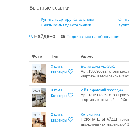
Быстрые ссылки
Купить квартиру Котельники
Снять
Снять комнату Котельники
Купит
Найдено:
65
Подписаться на обновления
Фото
Тип
Адрес
3-комн.
Белая дача мкр 25к1
06.08
Арт. 138090622 Готовы ра
Квартиры
квартиры в этом районе?Хот
3-комн.
2-й Покровский проезд 4к1
06.08
Арт. 137617396 Готовы ра
Квартиры
квартиры в этом районе?Хот
2-комн.
Котельники
29.07
ПОКУПАТЕЛЬНАЙДЕН, готови
Квартиры
двухкомнатная квартира 64,2 