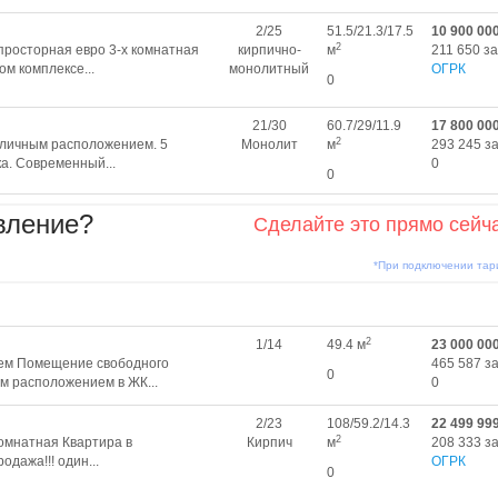
2/25
51.5/21.3/17.5
10 900 00
2
просторная евро 3-х комнатная
кирпично-
м
211 650 за
м комплексе...
монолитный
ОГРК
0
21/30
60.7/29/11.9
17 800 00
2
тличным расположением. 5
Монолит
м
293 245 за
а. Современный...
0
0
вление?
Сделайте это прямо сейч
*При подключении та
2
1/14
49.4 м
23 000 00
ем Помещение свободного
465 587 за
0
м расположением в ЖК...
0
2/23
108/59.2/14.3
22 499 99
2
комнатная Квартира в
Кирпич
м
208 333 за
одажа!!! один...
ОГРК
0