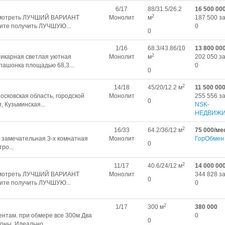
6/17
88/31.5/26.2
16 500 00
2
ссмотреть ЛУЧШИЙ ВАРИАНТ
Монолит
м
187 500 за
ите получить ЛУЧШУЮ...
0
0
1/16
68.3/43.86/10
13 800 00
2
шикарная светлая уютная
Монолит
м
202 050 за
пашонка площадью 68,3...
0
0
2
14/18
45/20/12.2 м
11 500 00
осковская область, городской
Монолит
255 556 за
0
, Кузьминская...
NSK-
НЕДВИЖ
2
16/33
64.2/36/12 м
75 000/ме
 замечательная 3-х комнатная
Монолит
ГорОбмен
0
ро...
2
11/17
40.6/24/12 м
14 000 00
ссмотреть ЛУЧШИЙ ВАРИАНТ
Монолит
344 828 за
0
ите получить ЛУЧШУЮ...
0
2
1/17
300 м
380 000
нтам. при обмере все 300м Два
0
0
оны. Идеально...