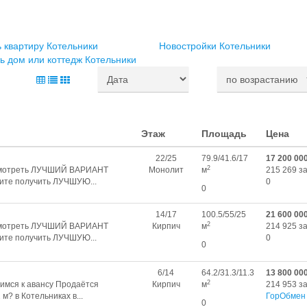
 квартиру Котельники
Новостройки Котельники
ь дом или коттедж Котельники
Этаж
Площадь
Цена
22/25
79.9/41.6/17
17 200 00
2
ссмотреть ЛУЧШИЙ ВАРИАНТ
Монолит
м
215 269 за
ите получить ЛУЧШУЮ...
0
0
14/17
100.5/55/25
21 600 00
2
ссмотреть ЛУЧШИЙ ВАРИАНТ
Кирпич
м
214 925 за
ите получить ЛУЧШУЮ...
0
0
6/14
64.2/31.3/11.3
13 800 00
2
мся к авансу Продаётся
Кирпич
м
214 953 за
м? в Котельниках в...
ГорОбмен
0