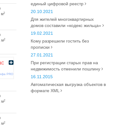
единый цифровой реестр
0
20.10.2021
2
 м
Для жителей многоквартирных
домов составили «кодекс жильца»
19.02.2021
0
2
 м
Кому разрешили гостить без
прописки
27.01.2021
ас
При регистрации старых прав на
недвижимость отменили пошлину
рифа PRO
16.11.2015
Автоматическая выгрузка объектов в
формате XML
0
2
 м
9
2
 м