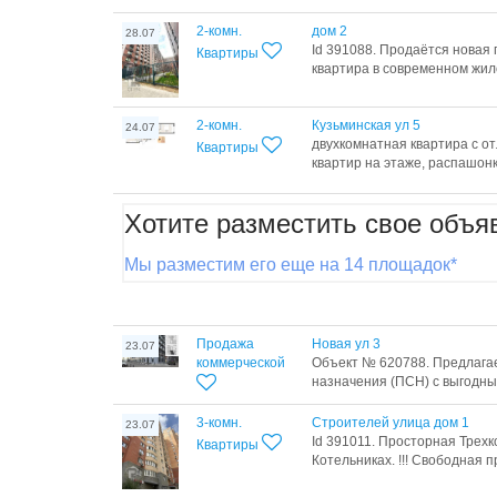
2-комн.
дом 2
28.07
Id 391088. Продаётся новая 
Квартиры
квартира в современном жило
2-комн.
Кузьминская ул 5
24.07
двухкомнатная квартира с о
Квартиры
квартир на этаже, распашонк
Хотите разместить свое объя
Мы разместим его еще на 14 площадок*
Продажа
Новая ул 3
23.07
коммерческой
Объект № 620788. Предлага
назначения (ПСН) с выгодны
3-комн.
Строителей улица дом 1
23.07
Id 391011. Просторная Трех
Квартиры
Котельниках. !!! Свободная пр