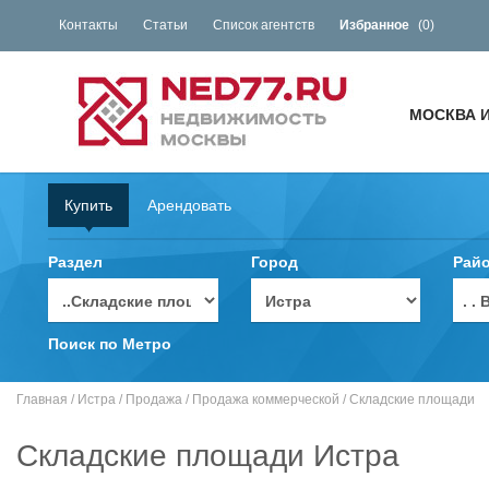
Контакты
Статьи
Список агентств
Избранное
(
0
)
МОСКВА 
Купить
Арендовать
Раздел
Город
Рай
. 
Поиск по Метро
Главная
/
Истра
/
Продажа
/
Продажа коммерческой
/
Складские площади
Складские площади Истра