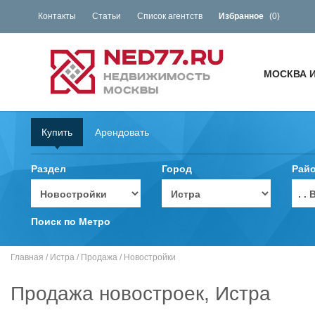
Контакты
Статьи
Список агентств
Избранное
(
0
)
МОСКВА 
Купить
Арендовать
Раздел
Город
Рай
. 
Поиск по Метро
Главная
/
Истра
/
Продажа
/
Новостройки
Продажа новостроек, Истра