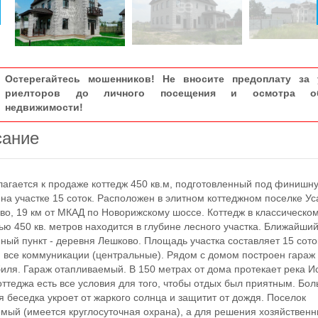
Остерегайтесь мошенников! Не вносите предоплату за 
риелторов до личного посещения и осмотра об
недвижимости!
сание
ается к продаже коттедж 450 кв.м, подготовленный под финишн
 на участке 15 соток. Расположен в элитном коттеджном поселке У
во, 19 км от МКАД по Новорижскому шоссе. Коттедж в классическо
ю 450 кв. метров находится в глубине лесного участка. Ближайши
ный пункт - деревня Лешково. Площадь участка составляет 15 сото
 все коммуникации (центральные). Рядом с домом построен гараж 
иля. Гараж отапливаемый. В 150 метрах от дома протекает река И
оттеджа есть все условия для того, чтобы отдых был приятным. Бо
я беседка укроет от жаркого солнца и защитит от дождя. Поселок
мый (имеется круглосуточная охрана), а для решения хозяйствен