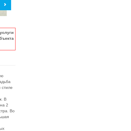
услуги
ъекта
ую
садьба
м стиле
й
к. В
на 2
стра. Во
льшая
ных