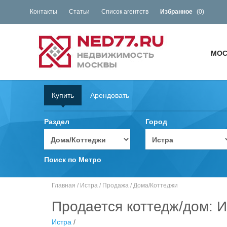
Контакты
Статьи
Список агентств
Избранное
(
0
)
МОС
Купить
Арендовать
Раздел
Город
Поиск по Метро
Главная
/
Истра
/
Продажа
/
Дома/Коттеджи
Продается коттедж/дом: И
Истра
/