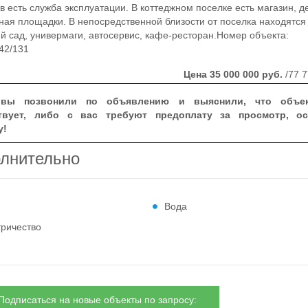
в есть служба эксплуатации. В коттеджном поселке есть магазин, д
ная площадки. В непосредственной близости от поселка находятся
ий сад, универмаги, автосервис, кафе-ресторан.Номер объекта:
42/131
Цена
35 000 000
руб.
/77 7
вы позвонили по объявлению и выяснили, что объе
твует, либо с вас требуют предоплату за просмотр, ос
у!
лнительно
Вода
тричество
Подписаться на новые объекты по запросу: