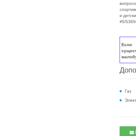
вопросо
спортив
и детск
#5/5369
Если 
сущес
жалоб
Допо
Газ
Элек