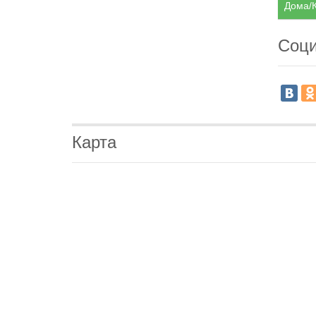
Дома/К
Соци
Карта