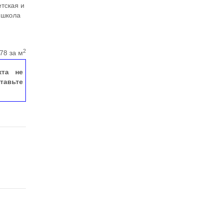
етская и
 школа
2
78 за м
кта не
тавьте