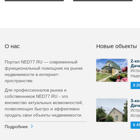
О нас
Новые объекты
2-ко
Портал NED77.RU — современный
Дач
функциональный помощник на рынке
Истра
недвижимости в интернет-
Наде
пространстве.
8 2
Для профессионалов рынка и
собственников NED77.RU - это
3-ко
множество актуальных возможностей,
Дач
позволяющих быстро и эффективно
Истра
продать свои объекты недвижимости.
Истр
6 4
Подробнее