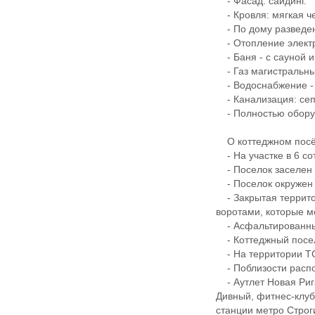
- Фасад: сайдинг.
- Кровля: мягкая ч
- По дому разведена
- Отопление электр
- Баня - с сауной и
- Газ магистральны
- Водоснабжение - 
- Канализация: сеп
- Полностью оборуд
О коттеджном посёл
- На участке в 6 со
- Поселок заселен 
- Поселок окружен
- Закрытая террито
воротами, которые мо
- Асфальтированные 
- Коттеджный посело
- На территории ТС
- Поблизости распол
- Аутлет Новая Рига
Дивный, фитнес-клуб 
станции метро Стро