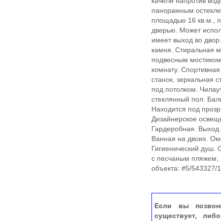
качели напротив вод
панорамным остеклен
площадью 16 кв.м., п
дверью. Может испол
имеет выход во двор
камня. Стиральная м
подвесным мостиком 
комнату. Спортивная
станок, зеркальная с
под потолком. Чилау
стеклянный пол. Бал
Находится под прозр
Дизайнерское освеще
Гардеробная. Выход 
Ванная на двоих. Окн
Гигиенический душ. 
с песчаным пляжем, 
объекта: #5/543327/
Если вы позвон
существует, либ