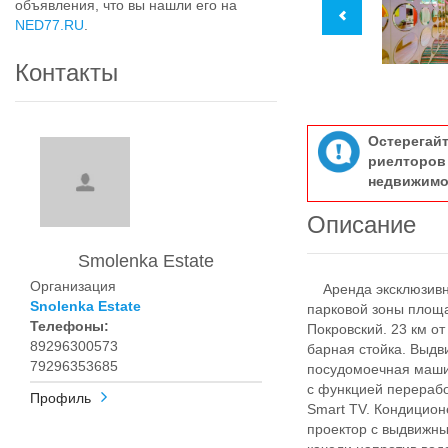
объявления, что вы нашли его на
NED77.RU
.
Контакты
Остерегай
риелтор
недвижимо
Описание
Smolenka Estate
Организация
Аренда эксклюзивног
Snolenka Estate
парковой зоны площа
Телефоны:
Покровский. 23 км от
89296300573
барная стойка. Выдви
79296353685
посудомоечная машин
с функцией перерабо
Профиль
Smart TV. Кондицион
проектор с выдвижны