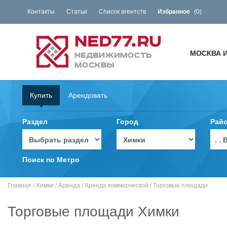
Контакты
Статьи
Список агентств
Избранное
(
0
)
МОСКВА 
Купить
Арендовать
Раздел
Город
Рай
. 
Поиск по Метро
Главная
/
Химки
/
Аренда
/
Аренда коммерческой
/
Торговые площади
Торговые площади Химки