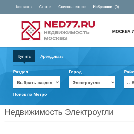
Контакты
Статьи
Список агентств
Избранное
(
0
)
МОСКВА 
Купить
Арендовать
Раздел
Город
Рай
. 
Поиск по Метро
Недвижимость Электроугли