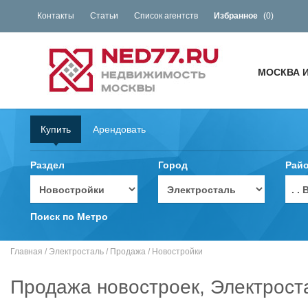
Контакты
Статьи
Список агентств
Избранное
(
0
)
МОСКВА 
Купить
Арендовать
Раздел
Город
Рай
. 
Поиск по Метро
Главная
/
Электросталь
/
Продажа
/
Новостройки
Продажа новостроек, Электрост