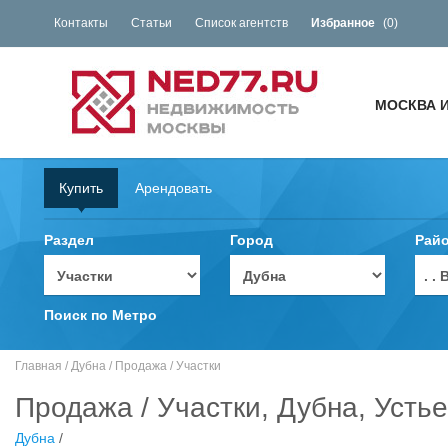
Контакты
Статьи
Список агентств
Избранное
(
0
)
МОСКВА 
Купить
Арендовать
Раздел
Город
Рай
. 
Поиск по Метро
Главная
/
Дубна
/
Продажа
/
Участки
Продажа / Участки, Дубна, Устье
Дубна
/