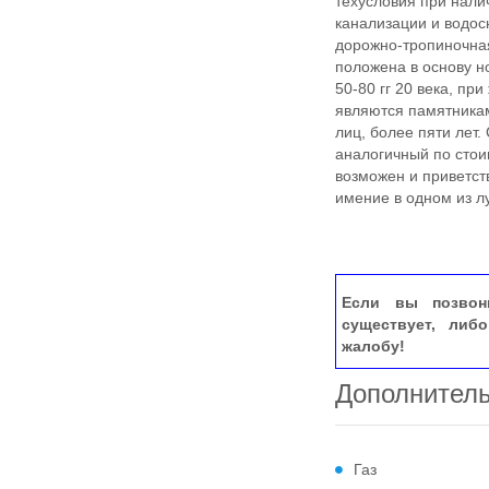
техусловия при нали
канализации и водос
дорожно-тропиночная
положена в основу н
50-80 гг 20 века, пр
являются памятникам
лиц, более пяти лет
аналогичный по стои
возможен и приветст
имение в одном из л
Если вы позвон
существует, либ
жалобу!
Дополнител
Газ