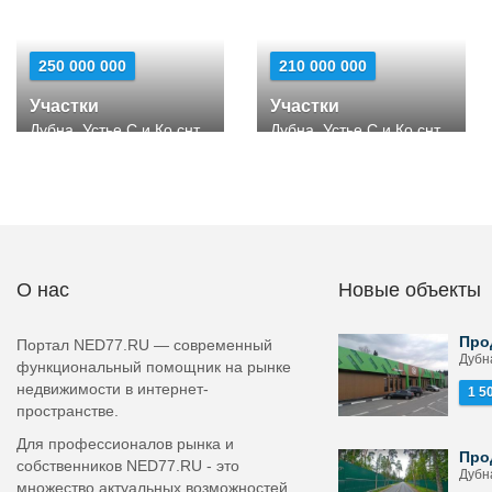
250 000 000
210 000 000
Участки
Участки
Дубна, Устье С и Ко снт
Дубна, Устье С и Ко снт
О нас
Новые объекты
Про
Портал NED77.RU — современный
Дубна
функциональный помощник на рынке
недвижимости в интернет-
1 5
пространстве.
Для профессионалов рынка и
Про
собственников NED77.RU - это
Дубна
множество актуальных возможностей,