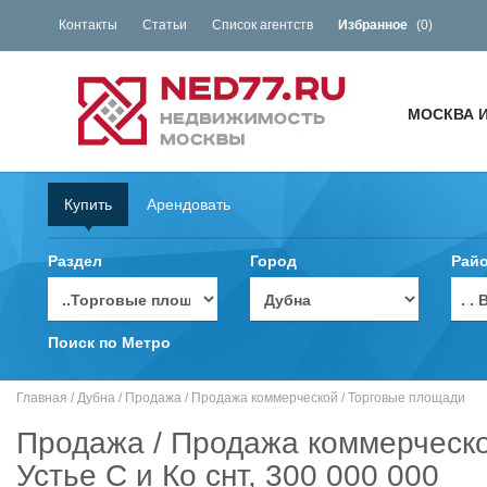
Контакты
Статьи
Список агентств
Избранное
(
0
)
МОСКВА 
Купить
Арендовать
Раздел
Город
Рай
. 
Поиск по Метро
Главная
/
Дубна
/
Продажа
/
Продажа коммерческой
/
Торговые площади
Продажа / Продажа коммерческо
Устье С и Ко снт, 300 000 000