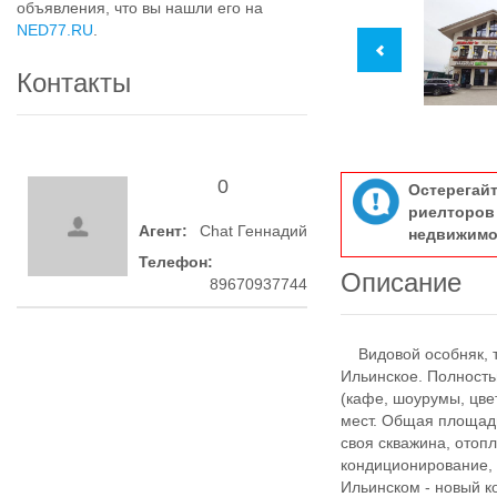
объявления, что вы нашли его на
NED77.RU
.
Контакты
0
Остерегай
риелтор
Агент:
Chat Геннадий
недвижимо
Телефон:
Описание
89670937744
Видовой особняк, то
Ильинское. Полност
(кафе, шоурумы, цвет
мест. Общая плoщaдь 
своя cквaжинa, oтоп
кондиционирование, 
Ильинском - новый к