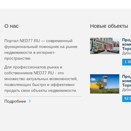
О нас
Новые объекты
Про
Портал NED77.RU — современный
ком
функциональный помощник на рынке
Тор
недвижимости в интернет-
Дубна
пространстве.
1 3
Для профессионалов рынка и
собственников NED77.RU - это
Про
множество актуальных возможностей,
ком
позволяющих быстро и эффективно
Тор
Дубна
продать свои объекты недвижимости.
62 
Подробнее