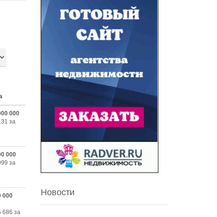
а
000 000
131 за
00 000
099 за
Новости
0 000
5 686 за