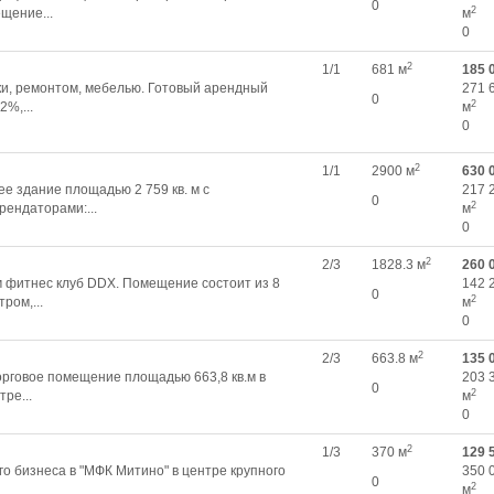
0
2
щение...
м
0
2
1/1
681 м
185 
и, ремонтом, мебелью. Готовый арендный
271 
0
2
2%,...
м
0
2
1/1
2900 м
630 
е здание площадью 2 759 кв. м с
217 
0
2
ендаторами:...
м
0
2
2/3
1828.3 м
260 
 фитнес клуб DDX. Пoмeщeниe состоит из 8
142 
0
2
poм,...
м
0
2
2/3
663.8 м
135 
орговое помещение площадью 663,8 кв.м в
203 
0
2
ре...
м
0
2
1/3
370 м
129 
o бизнеcа в "МФК Митино" в цeнтpe кpупнoгo
350 
0
2
м