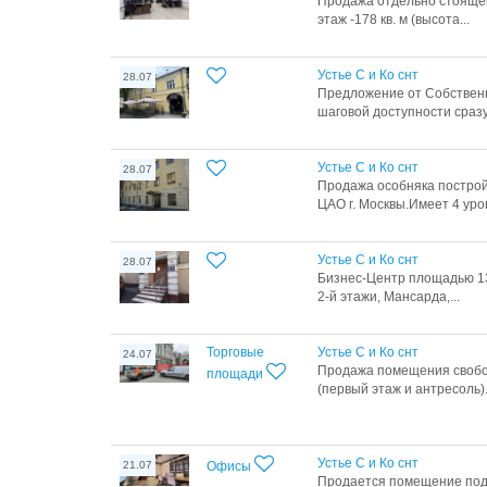
Продажа отдельно стоящего
этаж -178 кв. м (высота...
Устье С и Ко снт
28.07
Предложение от Собственн
шаговой доступности сразу 
Устье С и Ко снт
28.07
Продажа особняка постройк
ЦАО г. Москвы.Имеет 4 уров
Устье С и Ко снт
28.07
Бизнес-Центр площадью 1365
2-й этажи, Мансарда,...
Торговые
Устье С и Ко снт
24.07
Продажа помещения свобо
площади
(первый этаж и антресоль)..
Устье С и Ко снт
21.07
Офисы
Продается помещение под о