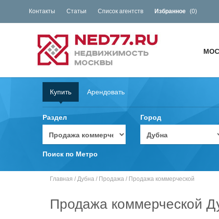
Контакты
Статьи
Список агентств
Избранное
(
0
)
МОС
Купить
Арендовать
Раздел
Город
Поиск по Метро
Главная
/
Дубна
/
Продажа
/
Продажа коммерческой
Продажа коммерческой Д