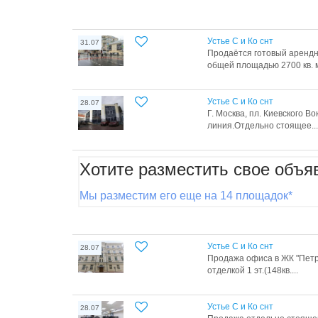
Устье С и Ко снт
31.07
Продаётся готовый аренд
общей площадью 2700 кв. м
Устье С и Ко снт
28.07
Г. Москва, пл. Киeвcкoгo B
линия.Отдельно стоящее...
Хотите разместить свое объя
Мы разместим его еще на 14 площадок*
Устье С и Ко снт
28.07
Продажа офиса в ЖК "Петров
отделкой 1 эт.(148кв....
Устье С и Ко снт
28.07