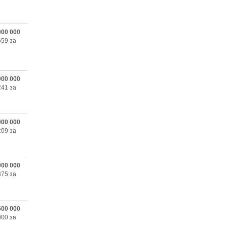
000 000
659 за
000 000
241 за
000 000
209 за
000 000
375 за
500 000
000 за