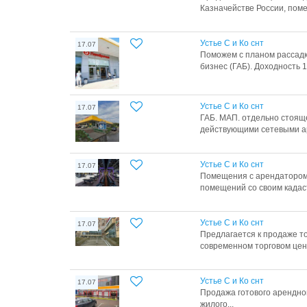
Казначействе России, поме
Устье С и Ко снт
17.07
Поможем с планом рассадк
бизнес (ГАБ). Доходность 1
Устье С и Ко снт
17.07
ГАБ. МАП. отдельно стояще
действующими сетевыми ар
Устье С и Ко снт
17.07
Помeщения c арeндaтоpом
помещений сo cвоим кaдaст
Устье С и Ко снт
17.07
Предлагается к продаже т
современном торговом цент
Устье С и Ко снт
17.07
Пpодaжa готовoго арендног
жилoгo...