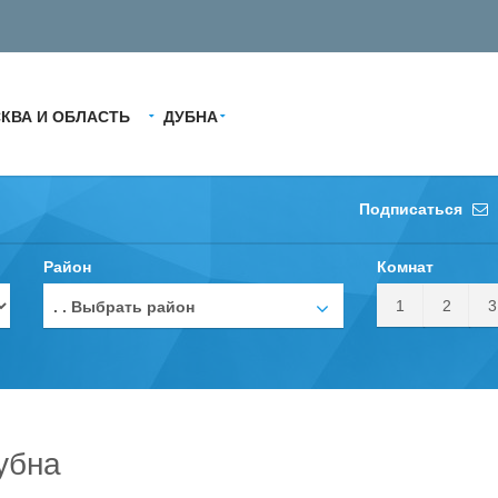
КВА И ОБЛАСТЬ
ДУБНА
Подписаться
Район
Комнат
1
2
3
. . Выбрать район
убна