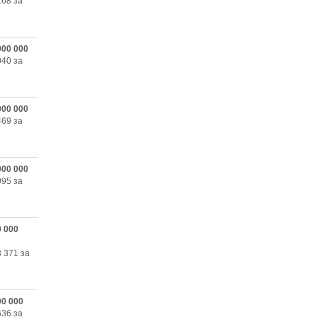
168 за
000 000
040 за
000 000
469 за
000 000
095 за
0 000
3 371 за
00 000
636 за