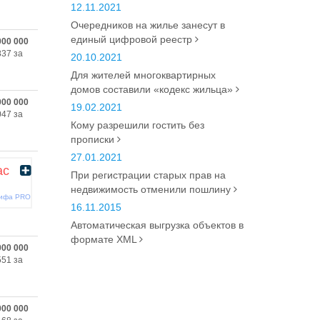
12.11.2021
Очередников на жилье занесут в
единый цифровой реестр
000 000
837 за
20.10.2021
Для жителей многоквартирных
домов составили «кодекс жильца»
000 000
19.02.2021
047 за
Кому разрешили гостить без
прописки
27.01.2021
ас
При регистрации старых прав на
недвижимость отменили пошлину
рифа PRO
16.11.2015
Автоматическая выгрузка объектов в
формате XML
000 000
551 за
000 000