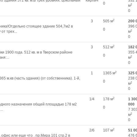
 здания 572 кв. м.В трех уровнях: цокольный
Кирпич
332 
0
2
м
0
2
3
505 м
200 
ика!Отдельно стоящее здание 504,7м2 в
396 
0
2
от трех...
м
0
2
3
512 м
182 
и 1900 года. 512 кв. м в Тверском районе
355 
0
2
ня:...
м
0
2
1
1365 м
325 
 м.кв (часть здания) (от собственника). 1-й,
238 
0
2
м
0
2
1/4
178 м
1 30
дного назначения общей площадью 178 м2
000
0
..
7 30
2
м
0
2
2/6
107 м
51 0
фис или еще что . пр.Мира 101 стр.2 в
476 