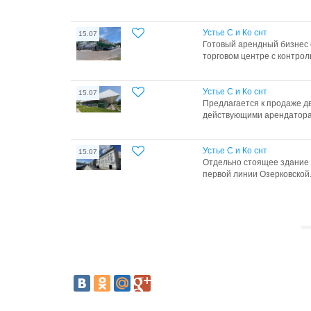
Устье С и Ко снт
15.07
Готовый арендный бизнес 
торговом центре с контрол
Устье С и Ко снт
15.07
Предлагается к продаже д
действующими арендаторам
Устье С и Ко снт
15.07
Отдельно стоящее здание 
первой линии Озерковской.