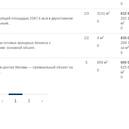
0
2
1/3
3131 м
632 
общей площадью 2587,4 кв.м в двухэтажном
202 
0
2
ьным...
м
0
2
1/2
4 м
835 
ва готовых арендных бизнеса с
208 
0
2
и: основной объект...
за м
0
2
5
959 м
600 
в центре Москвы — премиальный объект на
625 
0
2
..
м
0
‹
1
2
›