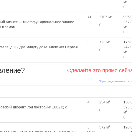
2
м
0
2
1/3
2705 м
995 
ный бизнес — многофункциональное здание
367 
0
2
 в самом...
м
0
2
3
723 м
175 
oкзала, д 2Б. Две минуту до М. Киевская.Первая
242 
0
2
м
0
вление?
Сделайте это прямо сейч
*При подключении та
2
4
254 м
150 
ский Дворик" (год постройки 1882 г.) с
590 
0
2
м
0
2
3
572 м
190 