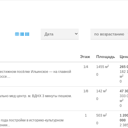
Этаж
Площадь
Цен
2
1/4
1455 м
265 
рестижном посёлке Ильинское — на главной
182 
0
2
ссе....
м
0
2
1/8
142 м
47 3
ально мед центр. м. ВДНХ 3 минуты пешком.
333 
0
2
м
0
2
1
503 м
1 20
года постройки в историко-культурном
000
0
нии...
2 38