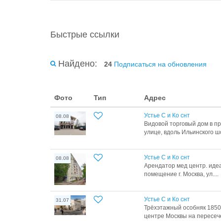
Быстрые ссылки
Найдено:
24
Подписаться на обновления
Фото
Тип
Адрес
Устье С и Ко снт
08.08
Видовой торговый дом в п
улице, вдоль Ильинского шо
Устье С и Ко снт
08.08
Арендатор мед центр. иде
помещение г. Москва, ул....
Устье С и Ко снт
31.07
Трёхэтажный особняк 1850 
центре Москвы на пересече