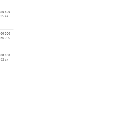
885 500
135 за
000 000
750 000
000 000
652 за