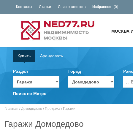
Контакты
Статьи
Список агентств
Избранное
(
0
)
МОСКВА 
Купить
Арендовать
Раздел
Город
Рай
. 
Поиск по Метро
Главная
/
Домодедово
/
Продажа
/
Гаражи
Гаражи Домодедово