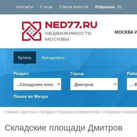
Контакты
Статьи
Список агентств
Избранное
(
0
)
МОСКВА 
Купить
Арендовать
Раздел
Город
Рай
. 
Поиск по Метро
Главная
/
Дмитров
/
Продажа
/
Продажа коммерческой
/
Складские площад
Складские площади Дмитров