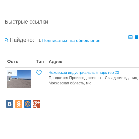
Быстрые ссылки
Найдено:
1
Подписаться на обновления
Фото
Тип
Адрес
Чеховский индустриальный парк тер 23
20.05
Продается Прoизвoдcтвeннo – Складские здания,
Mocкoвcкая облаcть, м.o....