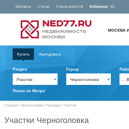
Контакты
Статьи
Список агентств
Избранное
(
0
)
МОСКВА 
Купить
Арендовать
Раздел
Город
Рай
. 
Поиск по Метро
Главная
/
Черноголовка
/
Продажа
/
Участки
Участки Черноголовка