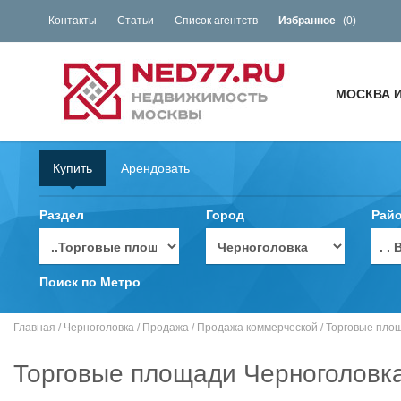
Контакты
Статьи
Список агентств
Избранное
(
0
)
МОСКВА 
Купить
Арендовать
Раздел
Город
Рай
. 
Поиск по Метро
Главная
/
Черноголовка
/
Продажа
/
Продажа коммерческой
/
Торговые пло
Торговые площади Черноголовк