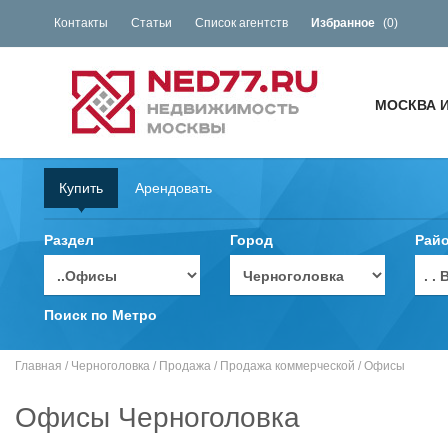
Контакты
Статьи
Список агентств
Избранное
(
0
)
МОСКВА 
Купить
Арендовать
Раздел
Город
Рай
. 
Поиск по Метро
Главная
/
Черноголовка
/
Продажа
/
Продажа коммерческой
/
Офисы
Офисы Черноголовка