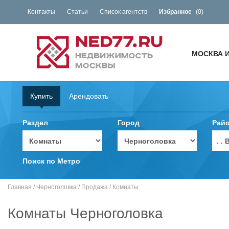
Контакты
Статьи
Список агентств
Избранное
(
0
)
МОСКВА 
Купить
Арендовать
Раздел
Город
Рай
. 
Поиск по Метро
Главная
/
Черноголовка
/
Продажа
/
Комнаты
Комнаты Черноголовка