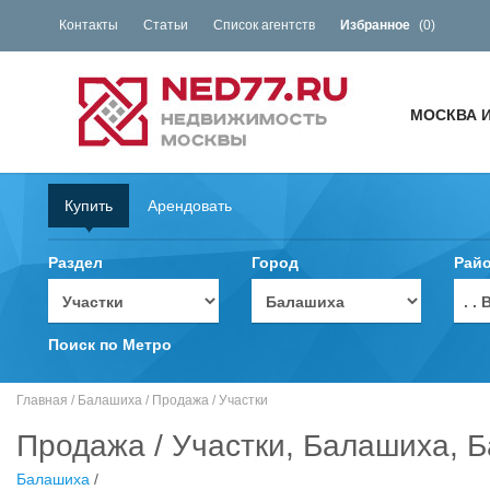
Контакты
Статьи
Список агентств
Избранное
(
0
)
МОСКВА 
Купить
Арендовать
Раздел
Город
Рай
. 
Поиск по Метро
Главная
/
Балашиха
/
Продажа
/
Участки
Продажа / Участки, Балашиха, Ба
Балашиха
/