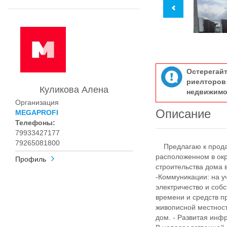
Остерегай
риелтор
Куликова Алена
недвижимо
Организация
Описание
MEGAPROFI
Телефоны:
79933427177
79265081800
Предлагаю к продаж
расположенном в ок
Профиль
строительства дома 
-Коммуникации: на у
электричество и соб
времени и средств пр
живописной местност
дом. - Развитая инф