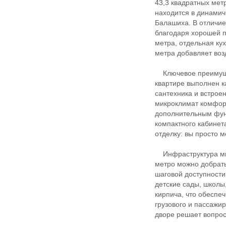
43,3 квадратных мет
находится в динами
Балашиха. В отличие
благодаря хорошей 
метра, отдельная кух
метра добавляет воз
Ключевое преимущес
квартире выполнен к
сантехника и встрое
микроклимат комфорт
дополнительным фун
компактного кабинет
отделку: вы просто 
Инфраструктура мик
метро можно добрать
шаговой доступности
детские сады, школы
кирпича, что обеспе
грузового и пассажир
дворе решает вопро