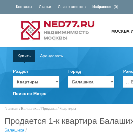
Контакты
Статьи
Список агентств
Избранное
(
0
)
МОСКВА 
Купить
Арендовать
Раздел
Город
Рай
. 
Поиск по Метро
Главная
/
Балашиха
/
Продажа
/
Квартиры
Продается 1-к квартира Балаших
Балашиха
/