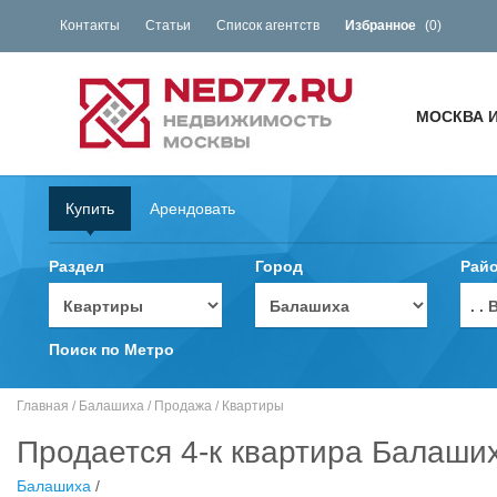
Контакты
Статьи
Список агентств
Избранное
(
0
)
МОСКВА 
Купить
Арендовать
Раздел
Город
Рай
. 
Поиск по Метро
Главная
/
Балашиха
/
Продажа
/
Квартиры
Продается 4-к квартира Балаши
Балашиха
/