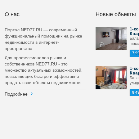
О нас
Новые объекты
1-ко
Портал NED77.RU — современный
Ква
функциональный помощник на рынке
Бала
недвижимости в интернет-
шосс
пространстве.
7 9
Для профессионалов рынка и
собственников NED77.RU - это
1-ко
множество актуальных возможностей,
Ква
позволяющих быстро и эффективно
Бала
продать свои объекты недвижимости.
улица
8 4
Подробнее