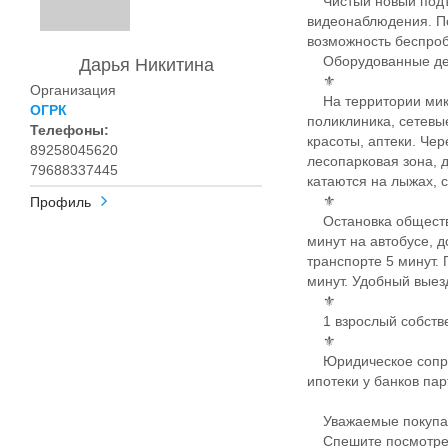
Чистый новый подъе
видеонаблюдения. П
возможность беспроб
Оборудованные дет
Дарья Никитина
⚜️
Организация
На территории микр
ОГРК
поликлиника, сетевы
Телефоны:
красоты, аптеки. Че
89258045620
лесопарковая зона, 
79688337445
катаются на лыжах, 
⚜️
Профиль
Остановка обществен
минут на автобусе, 
транспорте 5 минут.
минут. Удобный выез
⚜️
1 взрослый собстве
⚜️
Юридическое сопров
ипотеки у банков па
Уважаемые покупа
Спешите посмотрет