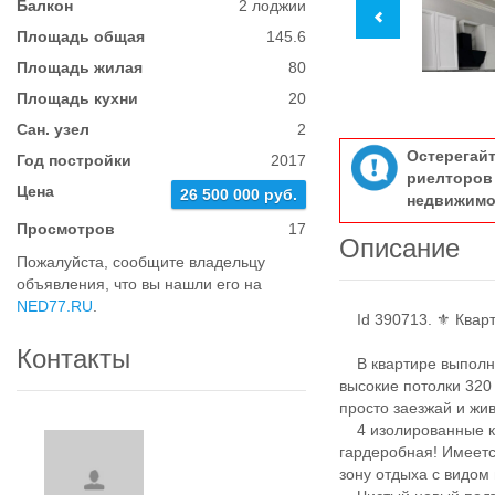
Балкон
2 лоджии
Площадь общая
145.6
Площадь жилая
80
Площадь кухни
20
Сан. узел
2
Остерегай
Год постройки
2017
риелтор
Цена
26 500 000 руб.
недвижимо
Просмотров
17
Описание
Пожалуйста, сообщите владельцу
объявления, что вы нашли его на
NED77.RU
.
Id 390713. ⚜️ Кварт
Контакты
В квартире выполне
высокие потолки 320 
просто заезжай и жив
4 изолированные ко
гардеробная! Имеетс
зону отдыха с видом