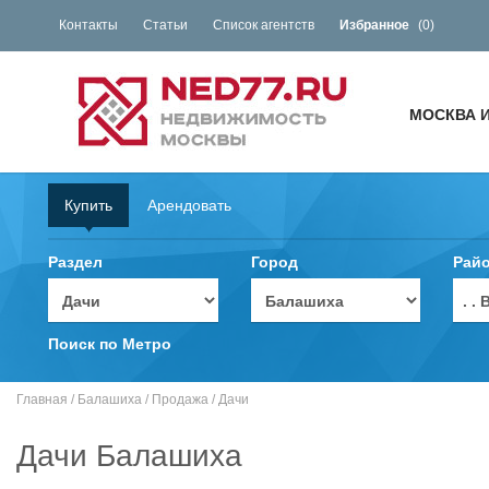
Контакты
Статьи
Список агентств
Избранное
(
0
)
МОСКВА 
Купить
Арендовать
Раздел
Город
Рай
. 
Поиск по Метро
Главная
/
Балашиха
/
Продажа
/
Дачи
Дачи Балашиха